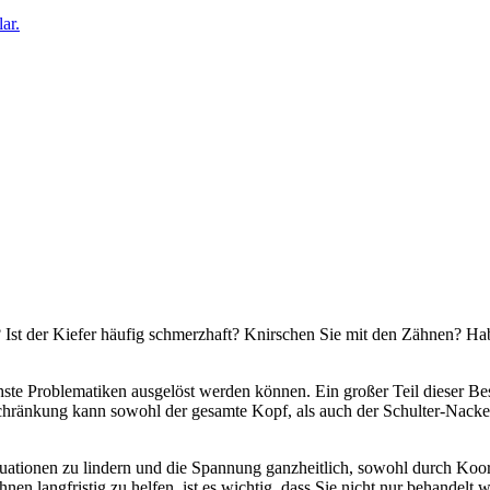
ar.
n? Ist der Kiefer häufig schmerzhaft? Knirschen Sie mit den Zähnen? H
chste Problematiken ausgelöst werden können. Ein großer Teil dieser 
hränkung kann sowohl der gesamte Kopf, als auch der Schulter-Nacken-
ituationen zu lindern und die Spannung ganzheitlich, sowohl durch Koo
n langfristig zu helfen, ist es wichtig, dass Sie nicht nur behandelt 