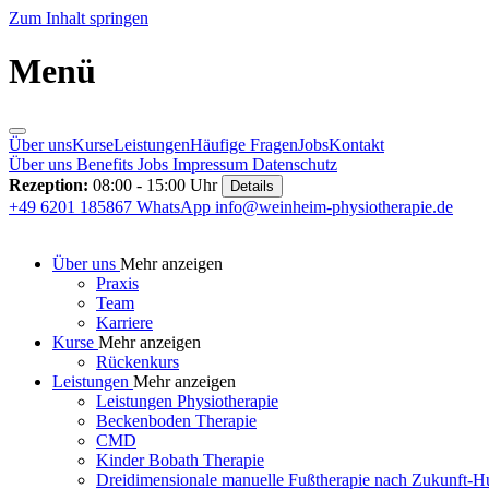
Zum Inhalt springen
Menü
Über uns
Kurse
Leistungen
Häufige Fragen
Jobs
Kontakt
Über uns
Benefits
Jobs
Impressum
Datenschutz
Rezeption:
08:00 - 15:00 Uhr
Details
+49 6201 185867
WhatsApp
info@weinheim-physiotherapie.de
Über uns
Mehr anzeigen
Praxis
Team
Karriere
Kurse
Mehr anzeigen
Rückenkurs
Leistungen
Mehr anzeigen
Leistungen Physiotherapie
Beckenboden Therapie
CMD
Kinder Bobath Therapie
Dreidimensionale manuelle Fußtherapie nach Zukunft-H