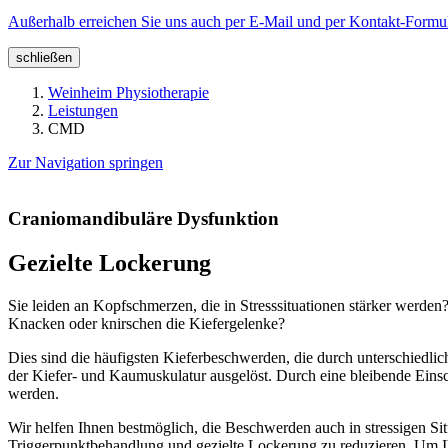
Außerhalb erreichen Sie uns auch per E-Mail und per Kontakt-Formul
schließen
Weinheim Physiotherapie
Leistungen
CMD
Zur Navigation springen
Craniomandibuläre Dysfunktion
Gezielte Lockerung
Sie leiden an Kopfschmerzen, die in Stresssituationen stärker werde
Knacken oder knirschen die Kiefergelenke?
Dies sind die häufigsten Kieferbeschwerden, die durch unterschiedli
der Kiefer- und Kaumuskulatur ausgelöst. Durch eine bleibende Einsc
werden.
Wir helfen Ihnen bestmöglich, die Beschwerden auch in stressigen S
Triggerpunktbehandlung und gezielte Lockerung zu reduzieren. Um Ihne