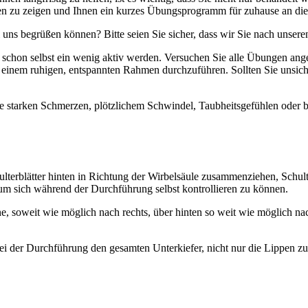
iken zu zeigen und Ihnen ein kurzes Übungsprogramm für zuhause an di
i uns begrüßen können? Bitte seien Sie sicher, dass wir Sie nach unser
schon selbst ein wenig aktiv werden. Versuchen Sie alle Übungen angep
inem ruhigen, entspannten Rahmen durchzuführen. Sollten Sie unsicher
 starken Schmerzen, plötzlichem Schwindel, Taubheitsgefühlen oder b
ulterblätter hinten in Richtung der Wirbelsäule zusammenziehen, Schul
 um sich während der Durchführung selbst kontrollieren zu können.
ne, soweit wie möglich nach rechts, über hinten so weit wie möglich n
ei der Durchführung den gesamten Unterkiefer, nicht nur die Lippen z